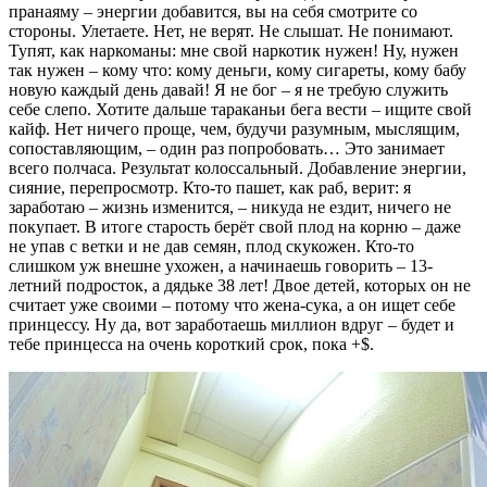
пранаяму – энергии добавится, вы на себя смотрите со
стороны. Улетаете. Нет, не верят. Не слышат. Не понимают.
Тупят, как наркоманы: мне свой наркотик нужен! Ну, нужен
так нужен – кому что: кому деньги, кому сигареты, кому бабу
новую каждый день давай! Я не бог – я не требую служить
себе слепо. Хотите дальше тараканьи бега вести – ищите свой
кайф. Нет ничего проще, чем, будучи разумным, мыслящим,
сопоставляющим, – один раз попробовать… Это занимает
всего полчаса. Результат колоссальный. Добавление энергии,
сияние, перепросмотр. Кто-то пашет, как раб, верит: я
заработаю – жизнь изменится, – никуда не ездит, ничего не
покупает. В итоге старость берёт свой плод на корню – даже
не упав с ветки и не дав семян, плод скукожен. Кто-то
слишком уж внешне ухожен, а начинаешь говорить – 13-
летний подросток, а дядьке 38 лет! Двое детей, которых он не
считает уже своими – потому что жена-сука, а он ищет себе
принцессу. Ну да, вот заработаешь миллион вдруг – будет и
тебе принцесса на очень короткий срок, пока +$.