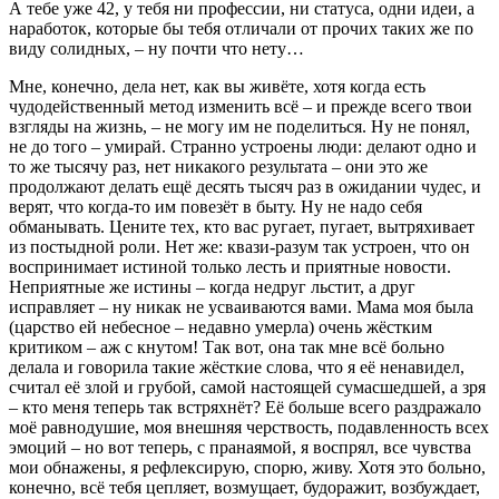
А тебе уже 42, у тебя ни профессии, ни статуса, одни идеи, а
наработок, которые бы тебя отличали от прочих таких же по
виду солидных, – ну почти что нету…
Мне, конечно, дела нет, как вы живёте, хотя когда есть
чудодейственный метод изменить всё – и прежде всего твои
взгляды на жизнь, – не могу им не поделиться. Ну не понял,
не до того – умирай. Странно устроены люди: делают одно и
то же тысячу раз, нет никакого результата – они это же
продолжают делать ещё десять тысяч раз в ожидании чудес, и
верят, что когда-то им повезёт в быту. Ну не надо себя
обманывать. Цените тех, кто вас ругает, пугает, вытряхивает
из постыдной роли. Нет же: квази-разум так устроен, что он
воспринимает истиной только лесть и приятные новости.
Неприятные же истины – когда недруг льстит, а друг
исправляет – ну никак не усваиваются вами. Мама моя была
(царство ей небесное – недавно умерла) очень жёстким
критиком – аж с кнутом! Так вот, она так мне всё больно
делала и говорила такие жёсткие слова, что я её ненавидел,
считал её злой и грубой, самой настоящей сумасшедшей, а зря
– кто меня теперь так встряхнёт? Её больше всего раздражало
моё равнодушие, моя внешняя черствость, подавленность всех
эмоций – но вот теперь, с пранаямой, я воспрял, все чувства
мои обнажены, я рефлексирую, спорю, живу. Хотя это больно,
конечно, всё тебя цепляет, возмущает, будоражит, возбуждает,