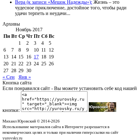
Вера (к записи «Мешок Надежды»):
Жизнь – это
чудесное приключение, достойное того, чтобы ради
удачи терпеть и неудачи...
Архивы
Ноябрь 2017
Пн
Вт
Ср
Чт
Пт
Сб
Вс
1
2
3
4
5
6
7
8
9
10
11
12
13
14
15
16
17
18
19
20
21
22
23
24
25
26
27
28
29
30
« Сен
Янв »
Кнопка сайта
Если понравился сайт - Вы можете установить себе код нашей
кнопки:
Михаил Юровский © 2014-2026
Использование материалов сайта в Интернете разрешается в
некоммерческих целях и только при наличии гиперссылки на сайт
yurovsky.ru