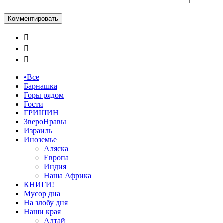



•Все
Барнашка
Горы рядом
Гости
ГРИШИН
ЗвероНравы
Израиль
Иноземье
Аляска
Европа
Индия
Наша Африка
КНИГИ!
Мусор дна
На злобу дня
Наши края
Алтай