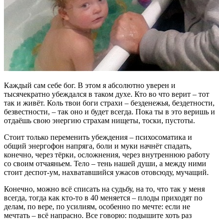
Каждый сам себе бог. В этом я абсолютно уверен и
тысячекратно убеждался в таком духе. Кто во что верит – тот
так и живёт. Коль твои боги страхи – безденежья, бездетности,
безвестности, – так оно и будет всегда. Пока ты в это веришь и
отдаёшь свою энергию страхам нищеты, тоски, пустоты.
Стоит только переменить убеждения – психосоматика и
общий энергофон напряга, боли и муки начнёт спадать,
конечно, через тёрки, осложнения, через внутреннюю работу
со своим отчаяньем. Тело – тень нашей души, а между ними
стоит деспот-ум, нахватавшийся ужасов отовсюду, мучащий.
Конечно, можно всё списать на судьбу, на то, что так у меня
всегда, тогда как кто-то в 40 меняется – плоды приходят по
делам, по вере, по усилиям, особенно по мечте: если не
мечтать – всё напрасно. Все говорю: подышите хоть раз