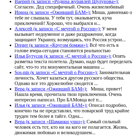
Ваерий (к записи «Родина журавлей Шулунова»):
Согласен. Дед специфичный. Очень жизнелюбивый
Ирина (к записи «Оживший БАМ»):
Миша, давненько о
тебе не слышала. У тебя тут, оказывается, куча
приключений! Хорошо, что выбрался и...
Алексей (к записи «С мечтой о России»):
У меня
вызывает недоумение и даже раздражение, когда
защищают Украину, возмущаясь, что Россия устрои...
Dreger (к записи «Кругом бомжи»):
Всё что есть в
голове вчера-сегодня становится реальностью
Илья Бутусов (к записи «С мечтой о России»):
Опять
разметка текста полетела. Думаю, надо будет переделать
сайт, что-то эта монументальная машина ...
Sos-nin (к записи «С мечтой о России»):
Занимательная
личность. Хочет казаться другом русского общества.
Однако все это дружелюбие сводится ...
Вера (к записи «Оживший БАМ»):
Миша, привет!
Нашла время, прочитала твои приключения. Очень
интересно написал. Про БАМовца всё п...
Илья (к записи «Оживший БАМ»):
Описал подробно,
конечно ты не представлял, что поварской труд крайне
труден тем более в тайге. Одна...
Вера (к записи «Шаманки улиц»):
Самый сильный
человек есть тот, кто ни на кого не полагается. Жизнь,
движимая любовью и великодушием...