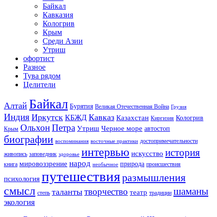
Байкал
Кавказия
Кологрив
Крым
Среди Азии
Утриш
офортист
Разное
Тува рядом
Целители
Байкал
Алтай
Бурятия
Великая Отечественная Война
Грузия
Индия
Иркутск
Кавказ
КБЖД
Казахстан
Кологрив
Киргизия
Ольхон
Петра
Утриш
Черное море
автостоп
Крым
биографии
достопримечательности
воспоминания
восточные практики
интервью
история
искусство
живопись
заповедник
здоровье
народ
мировоззрение
природа
книга
происшествия
необычное
путешествия
размышления
психология
смысл
шаманы
творчество
таланты
театр
степь
традиции
экология