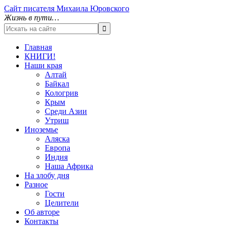
Сайт писателя Михаила Юровского
Жизнь в пути…
Главная
КНИГИ!
Наши края
Алтай
Байкал
Кологрив
Крым
Среди Азии
Утриш
Иноземье
Аляска
Европа
Индия
Наша Африка
На злобу дня
Разное
Гости
Целители
Об авторе
Контакты