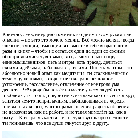
Конечно, лень, инерцию тоже никто одним пасом руками не
отменит – но зато это можно менять. Всё можно менять: когда
энергии, эмоции, эманации все вместе в тебе возрастают в
разы и кипят – чтобы не остаться один на один со своими
обострившимися чувствами, всегда можно найти круг
единомышленников, петь мантры, есть прасад, делиться
своими идейками, наблюдая за другими. Попеть мантры – то
абсолютно новый опыт как медитация, ты сталкиваешься с
теми ощущениями, которых не знал раньше: полное
успокоение, расслабление, отвлечение от контроля ума-
деспота. Всё вроде бы встаёт на места: у всех людей есть
проблемы, ты то видишь, но не все отваживаются сесть в круг,
заняться чем-то непривычным, выбивающимся из череды
привычных вещей, мантры размышления, радость общения –
не навязчивая, как на работе, и не такая мимолётная, как в
быту… Круг размыкается – и ты чувствуешь бриз вечности,
ты понимаешь, что все души тянутся друг к другу.