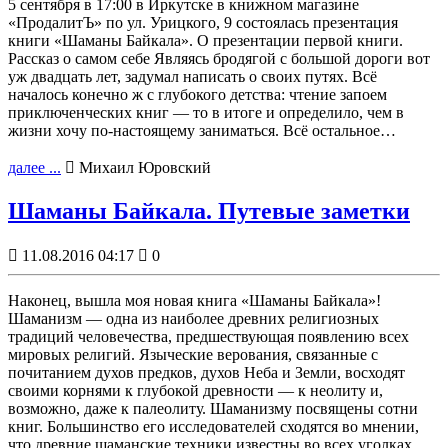
5 сентября в 17:00 в Иркутске в книжном магазине
«ПродалитЪ» по ул. Урицкого, 9 состоялась презентация
книги «Шаманы Байкала». О презентации первой книги.
Рассказ о самом себе Являясь бродягой с большой дороги вот
уж двадцать лет, задумал написать о своих путях. Всё
началось конечно ж с глубокого детства: чтение запоем
приключенческих книг — то в итоге и определило, чем в
жизни хочу по-настоящему заниматься. Всё остальное…
далее ...

Михаил Юровский
Шаманы Байкала. Путевые заметки

11.08.2016 04:17

0
Наконец, вышла моя новая книга «Шаманы Байкала»!
Шаманизм — одна из наиболее древних религиозных
традиций человечества, предшествующая появлению всех
мировых религий. Языческие верования, связанные с
почитанием духов предков, духов Неба и Земли, восходят
своими корнями к глубокой древности — к неолиту и,
возможно, даже к палеолиту. Шаманизму посвящены сотни
книг. Большинство его исследователей сходятся во мнении,
что древние шаманские техники известны во всех уголках