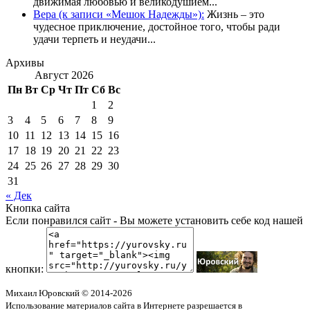
движимая любовью и великодушием...
Вера (к записи «Мешок Надежды»):
Жизнь – это
чудесное приключение, достойное того, чтобы ради
удачи терпеть и неудачи...
Архивы
Август 2026
Пн
Вт
Ср
Чт
Пт
Сб
Вс
1
2
3
4
5
6
7
8
9
10
11
12
13
14
15
16
17
18
19
20
21
22
23
24
25
26
27
28
29
30
31
« Дек
Кнопка сайта
Если понравился сайт - Вы можете установить себе код нашей
кнопки:
Михаил Юровский © 2014-2026
Использование материалов сайта в Интернете разрешается в