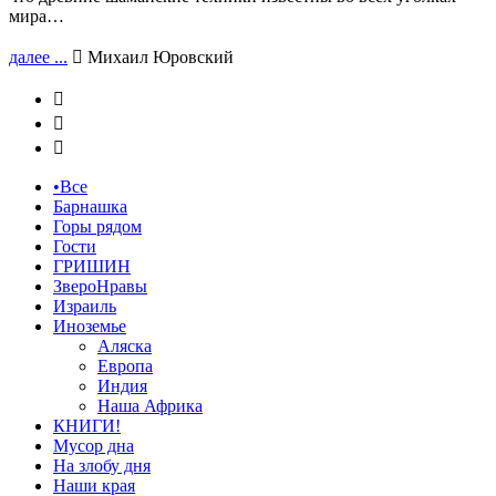
мира…
далее ...

Михаил Юровский



•Все
Барнашка
Горы рядом
Гости
ГРИШИН
ЗвероНравы
Израиль
Иноземье
Аляска
Европа
Индия
Наша Африка
КНИГИ!
Мусор дна
На злобу дня
Наши края