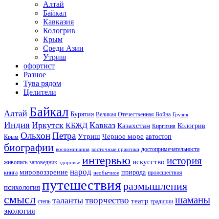
Алтай
Байкал
Кавказия
Кологрив
Крым
Среди Азии
Утриш
офортист
Разное
Тува рядом
Целители
Байкал
Алтай
Бурятия
Великая Отечественная Война
Грузия
Индия
Иркутск
Кавказ
КБЖД
Казахстан
Кологрив
Киргизия
Ольхон
Петра
Утриш
Черное море
автостоп
Крым
биографии
достопримечательности
воспоминания
восточные практики
интервью
история
искусство
живопись
заповедник
здоровье
народ
мировоззрение
природа
книга
происшествия
необычное
путешествия
размышления
психология
смысл
шаманы
творчество
таланты
театр
степь
традиции
экология