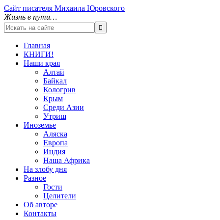
Сайт писателя Михаила Юровского
Жизнь в пути…
Главная
КНИГИ!
Наши края
Алтай
Байкал
Кологрив
Крым
Среди Азии
Утриш
Иноземье
Аляска
Европа
Индия
Наша Африка
На злобу дня
Разное
Гости
Целители
Об авторе
Контакты