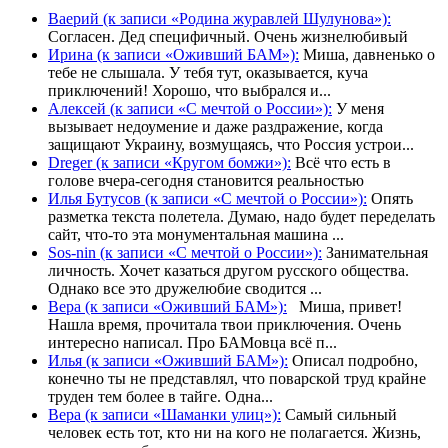
Ваерий (к записи «Родина журавлей Шулунова»):
Согласен. Дед специфичный. Очень жизнелюбивый
Ирина (к записи «Оживший БАМ»):
Миша, давненько о
тебе не слышала. У тебя тут, оказывается, куча
приключений! Хорошо, что выбрался и...
Алексей (к записи «С мечтой о России»):
У меня
вызывает недоумение и даже раздражение, когда
защищают Украину, возмущаясь, что Россия устрои...
Dreger (к записи «Кругом бомжи»):
Всё что есть в
голове вчера-сегодня становится реальностью
Илья Бутусов (к записи «С мечтой о России»):
Опять
разметка текста полетела. Думаю, надо будет переделать
сайт, что-то эта монументальная машина ...
Sos-nin (к записи «С мечтой о России»):
Занимательная
личность. Хочет казаться другом русского общества.
Однако все это дружелюбие сводится ...
Вера (к записи «Оживший БАМ»):
Миша, привет!
Нашла время, прочитала твои приключения. Очень
интересно написал. Про БАМовца всё п...
Илья (к записи «Оживший БАМ»):
Описал подробно,
конечно ты не представлял, что поварской труд крайне
труден тем более в тайге. Одна...
Вера (к записи «Шаманки улиц»):
Самый сильный
человек есть тот, кто ни на кого не полагается. Жизнь,