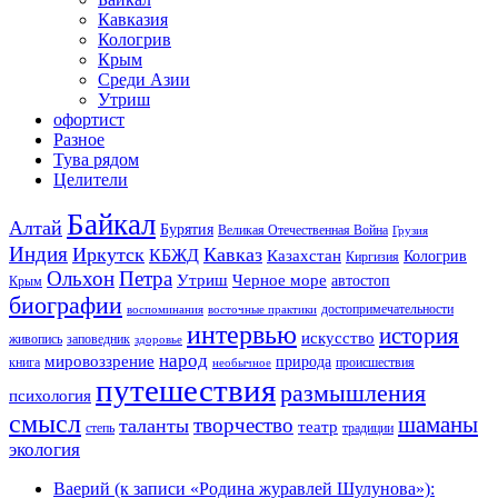
Кавказия
Кологрив
Крым
Среди Азии
Утриш
офортист
Разное
Тува рядом
Целители
Байкал
Алтай
Бурятия
Великая Отечественная Война
Грузия
Индия
Иркутск
Кавказ
КБЖД
Казахстан
Кологрив
Киргизия
Ольхон
Петра
Утриш
Черное море
автостоп
Крым
биографии
достопримечательности
воспоминания
восточные практики
интервью
история
искусство
живопись
заповедник
здоровье
народ
мировоззрение
природа
книга
происшествия
необычное
путешествия
размышления
психология
смысл
шаманы
творчество
таланты
театр
степь
традиции
экология
Ваерий (к записи «Родина журавлей Шулунова»):