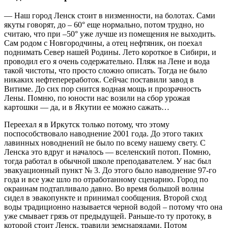
— Наш город Ленск стоит в низменности, на болотах. Сами
якуты говорят, до – 60° еще нормально, потом трудно, но
считаю, что при –50° уже лучше из помещения не выходить.
Сам родом с Новгородчины, а отец нефтяник, он поехал
поднимать Север нашей Родины. Лето короткое в Сибири, и
проводил его я очень содержательно. Пляж на Лене и вода
такой чистоты, что просто сложно описать. Тогда не было
никаких нефтепереработок. Сейчас поставили завод в
Витиме. До сих пор снится водная мощь и прозрачность
Лены. Помню, по юности нас возили на сбор урожая
картошки — да, и в Якутии ее можно сажать…
Переехал я в Иркутск только потому, что этому
поспособствовало наводнение 2001 года. До этого таких
лавинных новоднений не было по всему нашему свету. С
Ленска это вдруг и началось — вселенский потоп. Помню,
тогда работал в обычной школе преподавателем. У нас был
эвакуационный пункт № 3. До этого было наводнение 97-го
года и все уже шло по отработанному сценарию. Город по
окраинам подтапливало давно. Во время большой волны
сидел в эвакопункте и принимал сообщения. Второй сход
воды традиционно называется черной водой – потому что она
уже смывает грязь от предыдущей. Раньше-то ту протоку, в
которой стоит Ленск, травили земснарядами. Потом