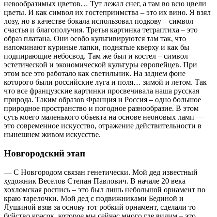
невообразимых цветов… Тут лежал снег, а там во всю цвели
цветы. И как символ их гостеприимства – это их вино. Я взял
лозу, но в качестве бокала использовал подкову – символ
счастья и благополучия. Третья картинка тетраптиха – это
образ платана. Они особо культивируются там так, что
напоминают куриные лапки, поднятые кверху и как бы
подпирающие небосвод. Там же был и костел – символ
эстетической и экономической культуры европейцев. При
этом все это работало как светильник. На заднем фоне
которого были российские луга и поля… зимой и летом. Так
что все французские картинки просвечивала наша русская
природа. Таким образов Франция и Россия – одно большое
природное пространство и погодное разнообразие. В этом
суть моего маленького объекта на основе неоновых ламп —
это современное искусство, отражение действительности в
нынешнем живом искусстве.
Новгородский этап
— С Новгородом связан генетически. Мой дед известный
художник Веселов Степан Павлович. В начале 20 века
хохломская роспись – это был лишь небольшой орнамент по
краю тарелочки. Мой дед с подвижниками Бединой и
Лушиной взяв за основу тот робкий орнамент, сделали то
буйство красок, которое мы сейчас много где видим – это