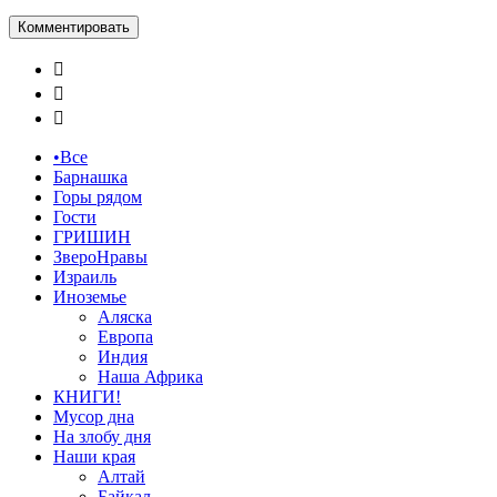



•Все
Барнашка
Горы рядом
Гости
ГРИШИН
ЗвероНравы
Израиль
Иноземье
Аляска
Европа
Индия
Наша Африка
КНИГИ!
Мусор дна
На злобу дня
Наши края
Алтай
Байкал