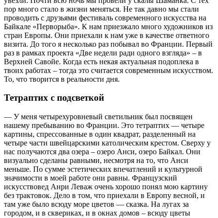
увезли. Почти всю ночь мы провели у скалы Шаманка. С тех
пор много стало в жизни меняться. Не так давно мы стали
проводить с друзьями фестиваль современного искусства на
Байкале «Перворыба». К нам приезжало много художников из
стран Европы. Они приехали к нам уже в качестве ответного
визита. До того я несколько раз побывал во Франции. Первый
раз в рамках проекта «Две недели ради одного взгляда» – в
Верхней Савойе. Когда есть некая актуальная подоплека в
твоих работах – тогда это считается современным искусством.
То, что творится в реальности дня.
Тетраптих с подсветкой
— У меня четырехуровневый светильник был посвящен
нашему пребыванию во Франции. Это тетраптих — четыре
картины, спрессованные в один квадрат, разделенный на
четыре части швейцарскими католическим крестом. Сверху у
нас получаются два озера – озеро Анси, озеро Байкал. Они
визуально сделаны равными, несмотря на то, что Анси
меньше. По сумме эстетических впечатлений и культурной
значимости в моей работе они равны. Французский
искусствовед Анри Леваж очень хорошо понял мою картину
без трактовок. Дело в том, что приехали в Европу весной, и
там уже было всюду море цветов — сказка. На лугах за
городом, и в сквериках, и в окнах домов – всюду цветы