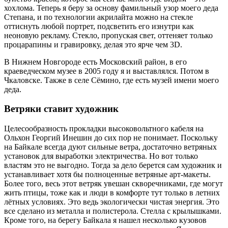
хохлома. Теперь я беру за основу фамильный узор моего деда
Степана, и по технологии акрилайта можно на стекле
оттиснуть любой портрет, подсветить его изнутри как
неоновую рекламу. Стекло, пропуская свет, оттеняет только
процарапины и гравировку, делая это ярче чем 3D.
В Нижнем Новгороде есть Московский район, в его
краеведческом музее в 2005 году я и выставлялся. Потом в
Чкаловске. Также в селе Сёмино, где есть музей имени моего
деда.
Ветряки ставит художник
Целесообразность прокладки высоковольтного кабеля на
Ольхон Георгий Инешин до сих пор не понимает. Поскольку
на Байкале всегда дуют сильные ветра, достаточно ветряных
установок для выработки электричества. Но вот только
властям это не выгодно. Тогда за дело берется сам художник и
устанавливает хотя бы полноценные ветряные арт-макеты.
Более того, весь этот ветряк увешан скворечниками, где могут
жить птицы, тоже как и люди в комфорте тут только в летних
лётных условиях. Это ведь экологически чистая энергия. Это
все сделано из металла и полистерола. Стелла с крылышками.
Кроме того, на берегу Байкала я нашел несколько кузовов