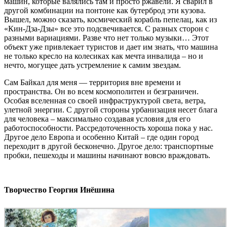
машин, которые валялись там и просто ржавели. Я сварил в
другой комбинации на понтоне как бутерброд эти кузова.
Вышел, можно сказать, космический корабль пепелац, как из
«Кин-Дза-Дзы» все это подсвечивается. С разных сторон с
разными вариациями. Разве что нет только музыки… Этот
объект уже привлекает туристов и дает им знать, что машина
не только кресло на колесиках как мечта инвалида – но и
нечто, могущее дать устремление к самим звездам.
Сам Байкал для меня — территория вне времени и
пространства. Он во всем космополитен и безграничен.
Особая вселенная со своей инфраструктурой света, ветра,
улетной энергии. С другой стороны урбанизация несет блага
для человека – максимально создавая условия для его
работоспособности. Рассредоточенность хороша пока у нас.
Другое дело Европа и особенно Китай – где один город
переходит в другой бесконечно. Другое дело: транспортные
пробки, пешеходы и машины начинают вовсю враждовать.
Творчество Георгия Инёшина