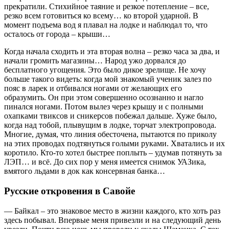
прекратили. Стихийное таяние и резкое потепление – все,
резко всем готовиться ко всему… ко второй ударной. В
момент подъема вод я плавал на лодке и наблюдал то, что
осталось от города – крыши…
Когда начала сходить и эта вторая волна – резко часа за два, и
начали громить магазины… Народ ужо дорвался до
бесплатного угощения. Это было дикое зрелище. Не хочу
больше такого видеть: когда мой знакомый ученик залез по
пояс в ларек и отбивался ногами от желающих его
образумить. Он при этом совершенно осознанно и нагло
пинался ногами. Потом вылез через крышу и с полными
охапками твиксов и сникерсов побежал дальше. Хуже было,
когда над тобой, плывущим в лодке, торчат электропровода.
Многие, думая, что линия обесточена, пытаются по приколу
на этих проводах подтянуться голыми руками. Хватались и их
коротило. Кто-то хотел быстрее поплыть – удумав потянуть за
ЛЭП… и всё. До сих пор у меня имеется снимок УАЗика,
вмятого льдами в док как консервная банка…
Русские откровения в Савойе
— Байкал – это знаковое место в жизни каждого, кто хоть раз
здесь побывал. Впервые меня привезли и на следующий день