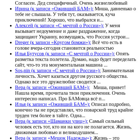
Согласен. Дед специфичный. Очень жизнелюбивый
Ирина (к записи «Оживший БАМ»):
Миша, давненько о
тебе не слышала. У тебя тут, оказывается, куча
приключений! Хорошо, что выбрался и...
Алексей (к записи «С мечтой о России»):
У меня
вызывает недоумение и даже раздражение, когда
защищают Украину, возмущаясь, что Россия устрои...
Dreger (к записи «Кругом бомжи»):
Всё что есть в
голове вчера-сегодня становится реальностью
Илья Бутусов (к записи «С мечтой о России»):
Опять
разметка текста полетела. Думаю, надо будет переделать
сайт, что-то эта монументальная машина ...
Sos-nin (к записи «С мечтой о России»):
Занимательная
личность. Хочет казаться другом русского общества.
Однако все это дружелюбие сводится ...
Вера (к записи «Оживший БАМ»):
Миша, привет!
Нашла время, прочитала твои приключения. Очень
интересно написал. Про БАМовца всё п...
Илья (к записи «Оживший БАМ»):
Описал подробно,
конечно ты не представлял, что поварской труд крайне
труден тем более в тайге. Одна...
Вера (к записи «Шаманки улиц»):
Самый сильный
человек есть тот, кто ни на кого не полагается. Жизнь,
движимая любовью и великодушием...
Вера (к записи «Мешок Надежды»):
Жизнь – это