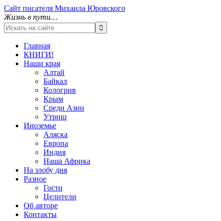
Сайт писателя Михаила Юровского
Жизнь в пути…
Главная
КНИГИ!
Наши края
Алтай
Байкал
Кологрив
Крым
Среди Азии
Утриш
Иноземье
Аляска
Европа
Индия
Наша Африка
На злобу дня
Разное
Гости
Целители
Об авторе
Контакты