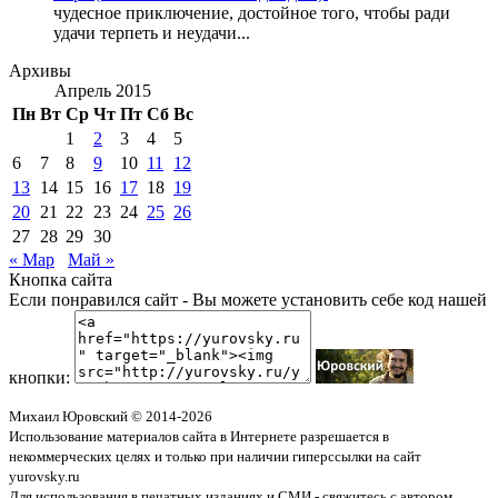
чудесное приключение, достойное того, чтобы ради
удачи терпеть и неудачи...
Архивы
Апрель 2015
Пн
Вт
Ср
Чт
Пт
Сб
Вс
1
2
3
4
5
6
7
8
9
10
11
12
13
14
15
16
17
18
19
20
21
22
23
24
25
26
27
28
29
30
« Мар
Май »
Кнопка сайта
Если понравился сайт - Вы можете установить себе код нашей
кнопки:
Михаил Юровский © 2014-2026
Использование материалов сайта в Интернете разрешается в
некоммерческих целях и только при наличии гиперссылки на сайт
yurovsky.ru
Для использования в печатных изданиях и СМИ - свяжитесь с автором