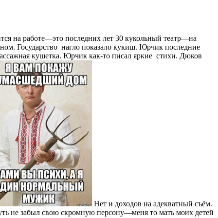
лится на работе—это последних лет 30 кукольный театр—на
луном. Государство нагло показало кукиш. Юрчик последние
 массажная кушетка. Юрчик как-то писал яркие стихи. Дюков
Нет и доходов на адекватный съём.
 чуть не забыл свою скромную персону—меня то мать моих детей