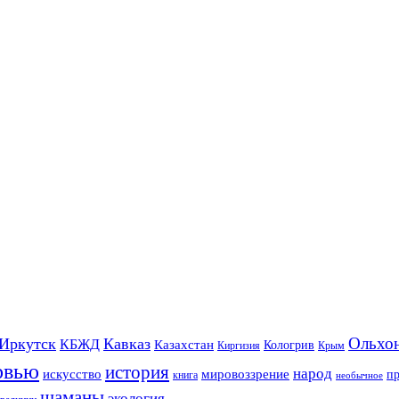
Ольхо
Иркутск
Кавказ
КБЖД
Казахстан
Кологрив
Киргизия
Крым
рвью
история
народ
искусство
мировоззрение
п
книга
необычное
шаманы
экология