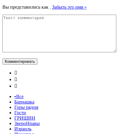
Вы представились как
.
Забыть это имя »



•Все
Барнашка
Горы рядом
Гости
ГРИШИН
ЗвероНравы
Израиль