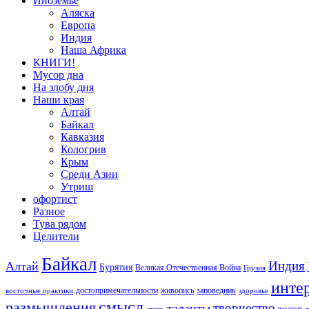
Иноземье
Аляска
Европа
Индия
Наша Африка
КНИГИ!
Мусор дна
На злобу дня
Наши края
Алтай
Байкал
Кавказия
Кологрив
Крым
Среди Азии
Утриш
офортист
Разное
Тува рядом
Целители
Байкал
Индия
Алтай
Бурятия
Великая Отечественная Война
Грузия
инте
достопримечательности
живопись
заповедник
восточные практики
здоровье
смысл
размышления
творчество
таланты
театр