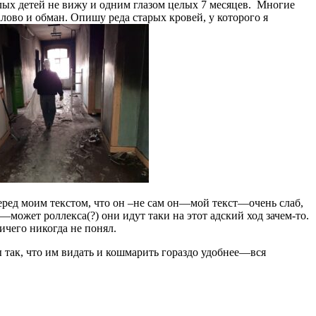
алых детей не вижу и одним глазом целых 7 месяцев. Многие
лово и обман. Опишу реда старых кровей, у которого я
еред моим текстом, что он –не сам он—мой текст—очень слаб,
а—может роллекса(?) они идут таки на этот адский ход зачем-то.
ичего никогда не понял.
 так, что им видать и кошмарить гораздо удобнее—вся