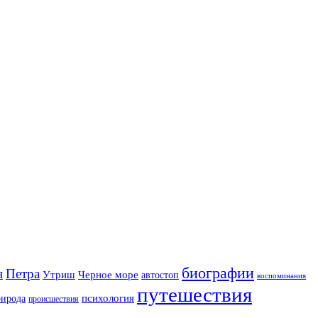
биографии
н
Петра
Утриш
Черное море
автостоп
воспоминания
путешествия
психология
рирода
происшествия