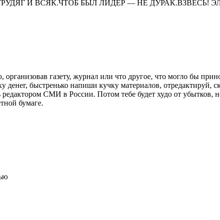
ТРУДЯГ И ВСЯК.ЧТОБ БЫЛ ЛИДЕР — НЕ ДУРАК.ВЗВЕСЬ!
организовав газету, журнал или что другое, что могло бы прин
ку денег, быстренько напиши кучку материалов, отредактируй, с
ь редактором СМИ в России. Потом тебе будет худо от убытков, н
тной бумаге.
тью