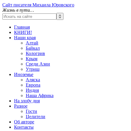
Сайт писателя Михаила Юровского
Жизнь в пути…
Главная
КНИГИ!
Наши края
Алтай
Байкал
Кологрив
Крым
Среди Азии
Утриш
Иноземье
Аляска
Европа
Индия
Наша Африка
На злобу дня
Разное
Гости
Целители
Об авторе
Контакты