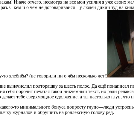
акам! Иначе отчего, несмотря на все мои усилия я уже своих м
раз. С кем и о чём не договаривайся—у людей дикий зуд на кида
о хлебнём? (не говорили ни о чём несколько лет!)
не выначислил полторашку за шесть полос. Да ещё понаписал п
ция себя порочит печатая такой никчёмный текст, но ради релакс
делает тебе сверхмощное одолжение, а ты настолько глуп, что н
ь какого-то минимального бонуса попросту глупо—люди устроены
 пачку журналов и обрушить на роллексную голову ред.