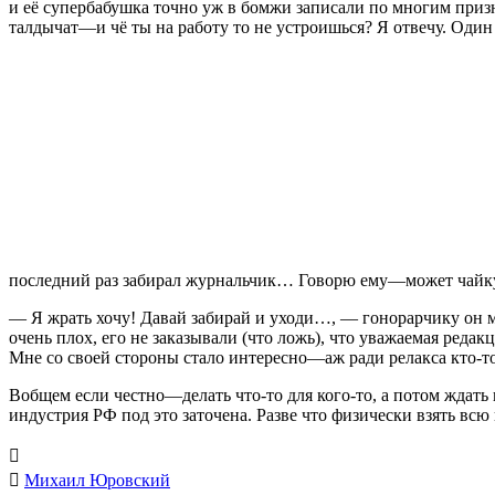
и её супербабушка точно уж в бомжи записали по многим призн
талдычат—и чё ты на работу то не устроишься? Я отвечу. Один 
последний раз забирал журнальчик… Говорю ему—может чайку-т
— Я жрать хочу! Давай забирай и уходи…, — гонорарчику он м
очень плох, его не заказывали (что ложь), что уважаемая редак
Мне со своей стороны стало интересно—аж ради релакса кто-то 
Вобщем если честно—делать что-то для кого-то, а потом ждат
индустрия РФ под это заточена. Разве что физически взять всю


Михаил Юровский