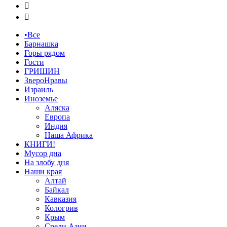


•Все
Барнашка
Горы рядом
Гости
ГРИШИН
ЗвероНравы
Израиль
Иноземье
Аляска
Европа
Индия
Наша Африка
КНИГИ!
Мусор дна
На злобу дня
Наши края
Алтай
Байкал
Кавказия
Кологрив
Крым
Среди Азии