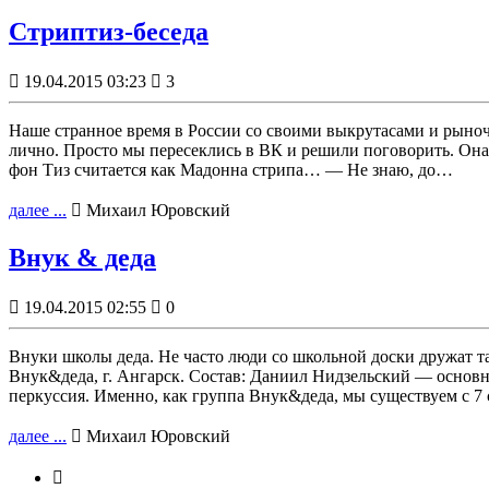
Стриптиз-беседа

19.04.2015 03:23

3
Наше странное время в России со своими выкрутасами и рын
лично. Просто мы пересеклись в ВК и решили поговорить. Она
фон Тиз считается как Мадонна стрипа… — Не знаю, до…
далее ...

Михаил Юровский
Внук & деда

19.04.2015 02:55

0
Внуки школы деда. Не часто люди со школьной доски дружат та
Внук&деда, г. Ангарск. Состав: Даниил Нидзельский — основной
перкуссия. Именно, как группа Внук&деда, мы существуем с 7 
далее ...

Михаил Юровский
