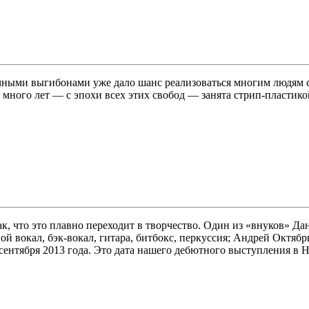
очными выгибонами уже дало шанс реализоваться многим людям 
 много лет — с эпохи всех этих свобод — занята стрип-пластик
к, что это плавно переходит в творчество. Один из «внуков» Да
 вокал, бэк-вокал, гитара, битбокс, перкуссия; Андрей Октябрь
сентября 2013 года. Это дата нашего дебютного выступления в H