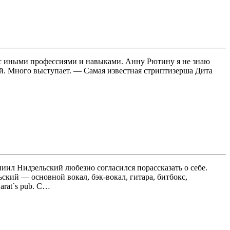
с иными профессиями и навыками. Анну Рютину я не знаю
ой. Много выступает. — Самая известная стриптизерша Дита
ниил Нидзельский любезно согласился порассказать о себе.
ский — основной вокал, бэк-вокал, гитара, битбокс,
arat`s pub. С…