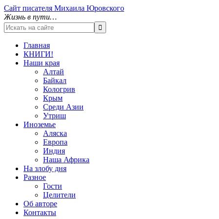
Сайт писателя Михаила Юровского
Жизнь в пути…
Главная
КНИГИ!
Наши края
Алтай
Байкал
Кологрив
Крым
Среди Азии
Утриш
Иноземье
Аляска
Европа
Индия
Наша Африка
На злобу дня
Разное
Гости
Целители
Об авторе
Контакты