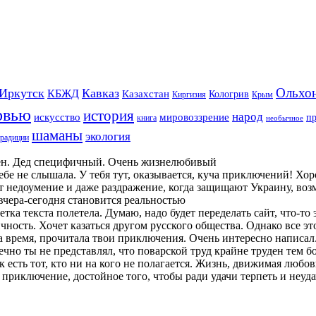
Ольхо
Иркутск
Кавказ
КБЖД
Казахстан
Кологрив
Киргизия
Крым
рвью
история
народ
искусство
мировоззрение
п
книга
необычное
шаманы
экология
традиции
н. Дед специфичный. Очень жизнелюбивый
бе не слышала. У тебя тут, оказывается, куча приключений! Хоро
 недоумение и даже раздражение, когда защищают Украину, возму
 вчера-сегодня становится реальностью
тка текста полетела. Думаю, надо будет переделать сайт, что-то
ность. Хочет казаться другом русского общества. Однако все эт
ремя, прочитала твои приключения. Очень интересно написал.
но ты не представлял, что поварской труд крайне труден тем бол
есть тот, кто ни на кого не полагается. Жизнь, движимая любов
приключение, достойное того, чтобы ради удачи терпеть и неудач