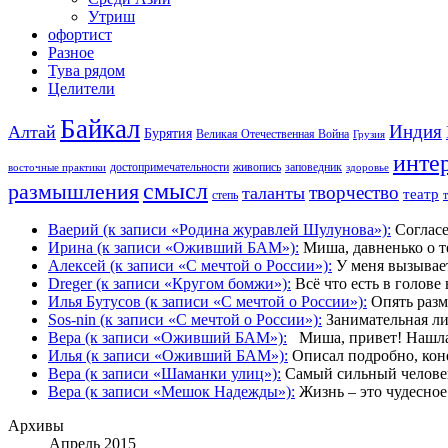
Утриш
офортист
Разное
Тува рядом
Целители
Байкал
Индия
Алтай
Бурятия
Великая Отечественная Война
Грузия
инте
достопримечательности
живопись
заповедник
восточные практики
здоровье
смысл
размышления
творчество
таланты
театр
степь
Ваерий (к записи «Родина журавлей Шулунова»):
Согласе
Ирина (к записи «Оживший БАМ»):
Миша, давненько о те
Алексей (к записи «С мечтой о России»):
У меня вызывает
Dreger (к записи «Кругом бомжи»):
Всё что есть в голове
Илья Бутусов (к записи «С мечтой о России»):
Опять разме
Sos-nin (к записи «С мечтой о России»):
Занимательная лич
Вера (к записи «Оживший БАМ»):
Миша, привет! Нашла в
Илья (к записи «Оживший БАМ»):
Описал подробно, конеч
Вера (к записи «Шаманки улиц»):
Самый сильный человек 
Вера (к записи «Мешок Надежды»):
Жизнь – это чудесное 
Архивы
Апрель 2015