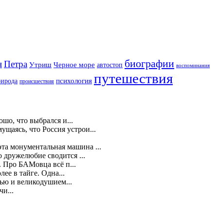
биографии
н
Петра
Утриш
Черное море
автостоп
воспоминания
путешествия
психология
рирода
происшествия
шо, что выбрался и...
щаясь, что Россия устрои...
 эта монументальная машина ...
о дружелюбие сводится ...
 Про БАМовца всё п...
ее в тайге. Одна...
ью и великодушием...
и...