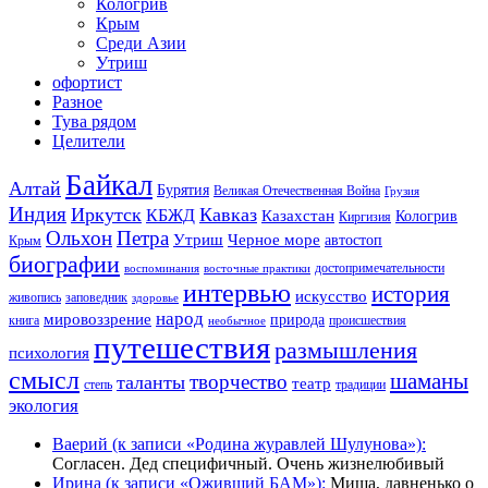
Кологрив
Крым
Среди Азии
Утриш
офортист
Разное
Тува рядом
Целители
Байкал
Алтай
Бурятия
Великая Отечественная Война
Грузия
Индия
Иркутск
Кавказ
КБЖД
Казахстан
Кологрив
Киргизия
Ольхон
Петра
Утриш
Черное море
автостоп
Крым
биографии
достопримечательности
воспоминания
восточные практики
интервью
история
искусство
живопись
заповедник
здоровье
народ
мировоззрение
природа
книга
происшествия
необычное
путешествия
размышления
психология
смысл
шаманы
творчество
таланты
театр
степь
традиции
экология
Ваерий (к записи «Родина журавлей Шулунова»):
Согласен. Дед специфичный. Очень жизнелюбивый
Ирина (к записи «Оживший БАМ»):
Миша, давненько о