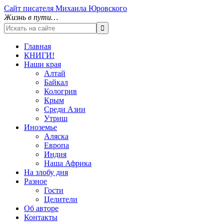
Сайт писателя Михаила Юровского
Жизнь в пути…
Главная
КНИГИ!
Наши края
Алтай
Байкал
Кологрив
Крым
Среди Азии
Утриш
Иноземье
Аляска
Европа
Индия
Наша Африка
На злобу дня
Разное
Гости
Целители
Об авторе
Контакты