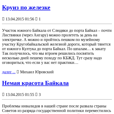
Круиз по железке

13.04.2015 01:56

1
Участок южного Байкала от Слюдяки до порта Байкал – почти
Листвянки (через Ангару) можно пролететь за день на
электричке. А можно и пройтись пешком по музейному
участку Кругобайкальской железной дороги, который тянется
от южного Култука до порта Байкал. По шпалам… к закату
Так получилось, что мы втроем решились посвятить
несколько дней пешему походу по КБЖД. Тут сразу надо
оговориться, что если у вас нет практики…
далее ...

Михаил Юровский
Немая красота Байкала

13.04.2015 01:55

3
Проблемы инвалидов в нашей стране после развала страны
Советов из разряда государственной политики переместились