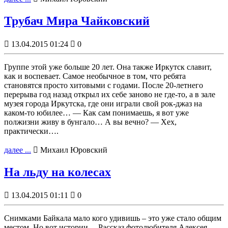
Трубач Мира Чайковский

13.04.2015 01:24

0
Группе этой уже больше 20 лет. Она также Иркутск славит,
как и воспевает. Самое необычное в том, что ребята
становятся просто хитовыми с годами. После 20-летнего
перерыва год назад открыл их себе заново не где-то, а в зале
музея города Иркутска, где они играли свой рок-джаз на
каком-то юбилее… — Как сам понимаешь, я вот уже
полжизни живу в бунгало… А вы вечно? — Хех,
практически….
далее ...

Михаил Юровский
На льду на колесах

13.04.2015 01:11

0
Снимками Байкала мало кого удивишь – это уже стало общим
местом. Но вот истории… Рассказ фотолюбителя Алексея