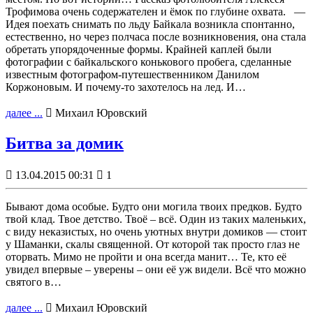
Трофимова очень содержателен и ёмок по глубине охвата. —
Идея поехать снимать по льду Байкала возникла спонтанно,
естественно, но через полчаса после возникновения, она стала
обретать упорядоченные формы. Крайней каплей были
фотографии с байкальского конькового пробега, сделанные
известным фотографом-путешественником Данилом
Коржоновым. И почему-то захотелось на лед. И…
далее ...

Михаил Юровский
Битва за домик

13.04.2015 00:31

1
Бывают дома особые. Будто они могила твоих предков. Будто
твой клад. Твое детство. Твоё – всё. Один из таких маленьких,
с виду неказистых, но очень уютных внутри домиков — стоит
у Шаманки, скалы священной. От которой так просто глаз не
оторвать. Мимо не пройти и она всегда манит… Те, кто её
увидел впервые – уверены – они её уж видели. Всё что можно
святого в…
далее ...

Михаил Юровский