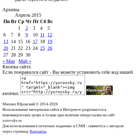
Архивы
Апрель 2015
Пн
Вт
Ср
Чт
Пт
Сб
Вс
1
2
3
4
5
6
7
8
9
10
11
12
13
14
15
16
17
18
19
20
21
22
23
24
25
26
27
28
29
30
« Мар
Май »
Кнопка сайта
Если понравился сайт - Вы можете установить себе код нашей
кнопки:
Михаил Юровский © 2014-2026
Использование материалов сайта в Интернете разрешается в
некоммерческих целях и только при наличии гиперссылки на сайт
yurovsky.ru
Для использования в печатных изданиях и СМИ - свяжитесь с автором
через страницу
Контакты