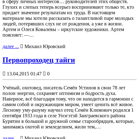
в сферу личных интересов… руководителей этих обществ.
Глухих и слепых теперь всерьез воспринимают только те, кто
придает значение результатам их труда. В настоящем
материале мы хотели рассказать о талантливой паре молодых
людей, потерявших слух не от рождения, а уже в жизни.
Артем и Олеся Ковалевы – иркутские художники. Артем
поясняет: —…
далее ...

Михаил Юровский
Первопроходец тайги

13.04.2015 01:47

0
Учёный, охотовед, писатель Семён Устинов в свои 78 лет
полон энергии, сохраняет оптимизм и бодрость духа.
Наверное, всё благодаря тому, что он находится в гармонии с
самим собой и окружающим миром, умеет ценить всё живое.
Лесному уму-разуму научил отец Семён Климович родился 1
сентября 1933 года в селе Унэгэтэй Заиграевского района
Бурятии в большой и дружной семье старообрядцев, которые,
занимаясь охотой и земледелием, жили тем,…
далее ...

Михаил Юровский