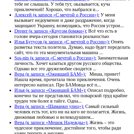
тебе не слышала. У тебя тут, оказывается, куча
приключений! Хорошо, что выбрался и...
Алексей (к записи «С мечтой о России»):
У меня
вызывает недоумение и даже раздражение, когда
защищают Украину, возмущаясь, что Россия устрои...
Dreger (к записи «Кругом бомжи»):
Всё что есть в
голове вчера-сегодня становится реальностью
Илья Бутусов (к записи «С мечтой о России»):
Опять
разметка текста полетела. Думаю, надо будет переделать
сайт, что-то эта монументальная машина ...
Sos-nin (к записи «С мечтой о России»):
Занимательная
личность. Хочет казаться другом русского общества.
Однако все это дружелюбие сводится ...
Вера (к записи «Оживший БАМ»):
Миша, привет!
Нашла время, прочитала твои приключения. Очень
интересно написал. Про БАМовца всё п...
Илья (к записи «Оживший БАМ»):
Описал подробно,
конечно ты не представлял, что поварской труд крайне
труден тем более в тайге. Одна...
Вера (к записи «Шаманки улиц»):
Самый сильный
человек есть тот, кто ни на кого не полагается. Жизнь,
движимая любовью и великодушием...
Вера (к записи «Мешок Надежды»):
Жизнь – это
чудесное приключение, достойное того, чтобы ради
удачи терпеть и неудачи...