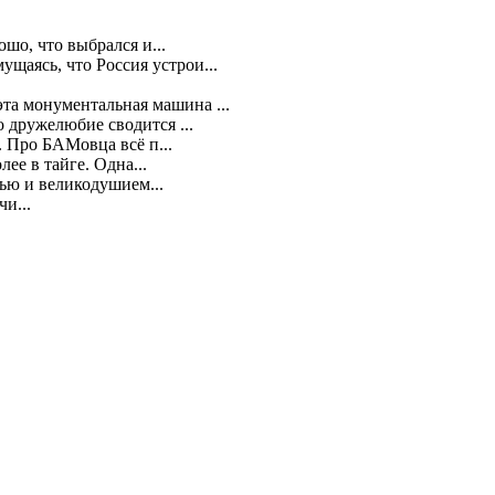
шо, что выбрался и...
щаясь, что Россия устрои...
 эта монументальная машина ...
о дружелюбие сводится ...
 Про БАМовца всё п...
ее в тайге. Одна...
ью и великодушием...
и...