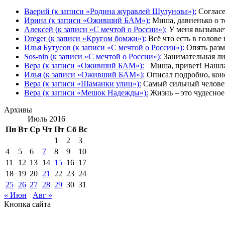
Ваерий (к записи «Родина журавлей Шулунова»):
Согласе
Ирина (к записи «Оживший БАМ»):
Миша, давненько о те
Алексей (к записи «С мечтой о России»):
У меня вызывает
Dreger (к записи «Кругом бомжи»):
Всё что есть в голове
Илья Бутусов (к записи «С мечтой о России»):
Опять разме
Sos-nin (к записи «С мечтой о России»):
Занимательная лич
Вера (к записи «Оживший БАМ»):
Миша, привет! Нашла в
Илья (к записи «Оживший БАМ»):
Описал подробно, конеч
Вера (к записи «Шаманки улиц»):
Самый сильный человек 
Вера (к записи «Мешок Надежды»):
Жизнь – это чудесное 
Архивы
Июль 2016
Пн
Вт
Ср
Чт
Пт
Сб
Вс
1
2
3
4
5
6
7
8
9
10
11
12
13
14
15
16
17
18
19
20
21
22
23
24
25
26
27
28
29
30
31
« Июн
Авг »
Кнопка сайта