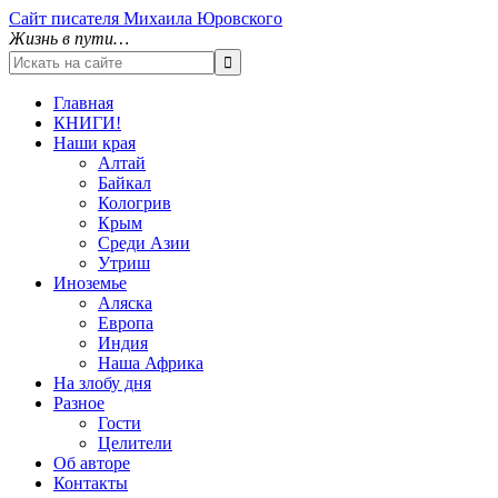
Сайт писателя Михаила Юровского
Жизнь в пути…
Главная
КНИГИ!
Наши края
Алтай
Байкал
Кологрив
Крым
Среди Азии
Утриш
Иноземье
Аляска
Европа
Индия
Наша Африка
На злобу дня
Разное
Гости
Целители
Об авторе
Контакты