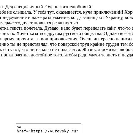
н. Дед специфичный. Очень жизнелюбивый
бе не слышала. У тебя тут, оказывается, куча приключений! Хоро
 недоумение и даже раздражение, когда защищают Украину, возму
 вчера-сегодня становится реальностью
тка текста полетела. Думаю, надо будет переделать сайт, что-то
ность. Хочет казаться другом русского общества. Однако все эт
ремя, прочитала твои приключения. Очень интересно написал.
но ты не представлял, что поварской труд крайне труден тем бол
есть тот, кто ни на кого не полагается. Жизнь, движимая любов
приключение, достойное того, чтобы ради удачи терпеть и неудач