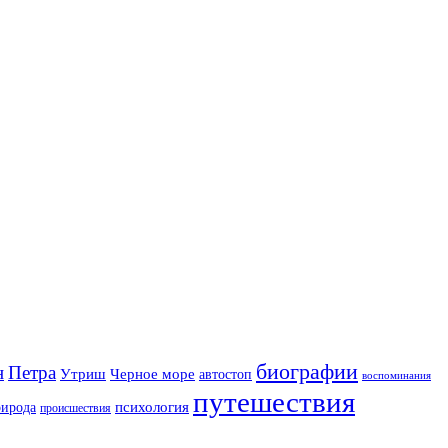
биографии
н
Петра
Утриш
Черное море
автостоп
воспоминания
путешествия
психология
рирода
происшествия