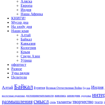
Аляска
Европа
Индия
Наша Африка
КНИГИ!
Мусор дна
На злобу дня
Наши края
Алтай
Байкал
Кавказия
Кологрив
Крым
Среди Азии
Утриш
офортист
Разное
Тува рядом
Целители
Байкал
Индия
Алтай
Бурятия
Великая Отечественная Война
Грузия
инте
достопримечательности
живопись
заповедник
восточные практики
здоровье
смысл
размышления
творчество
таланты
театр
степь