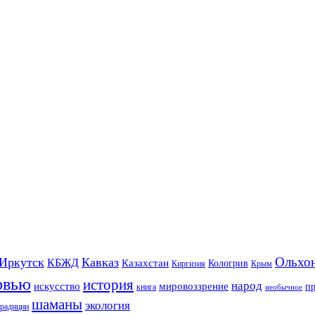
Ольхо
Иркутск
Кавказ
КБЖД
Казахстан
Кологрив
Киргизия
Крым
рвью
история
народ
искусство
мировоззрение
п
книга
необычное
шаманы
экология
традиции