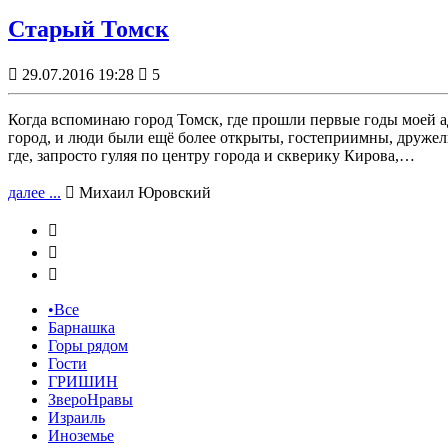
Старый Томск

29.07.2016 19:28

5
Когда вспоминаю город Томск, где прошли первые годы моей а
город, и люди были ещё более открыты, гостеприимны, дружелю
где, запросто гуляя по центру города и скверику Кирова,…
далее ...

Михаил Юровский



•Все
Барнашка
Горы рядом
Гости
ГРИШИН
ЗвероНравы
Израиль
Иноземье