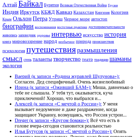
Байкал
Алтай
Бурятия
Великая Отечественная Война
Грузия
Индия
Иркутск
Кавказ
КБЖД
Казахстан
Кологрив
Киргизия
Ольхон
Петра
Утриш
Черное море
автостоп
Крым
биографии
достопримечательности
воспоминания
восточные практики
интервью
история
искусство
живопись
заповедник
здоровье
народ
мировоззрение
природа
книга
происшествия
необычное
путешествия
размышления
психология
смысл
шаманы
творчество
таланты
театр
степь
традиции
экология
Ваерий (к записи «Родина журавлей Шулунова»):
Согласен. Дед специфичный. Очень жизнелюбивый
Ирина (к записи «Оживший БАМ»):
Миша, давненько о
тебе не слышала. У тебя тут, оказывается, куча
приключений! Хорошо, что выбрался и...
Алексей (к записи «С мечтой о России»):
У меня
вызывает недоумение и даже раздражение, когда
защищают Украину, возмущаясь, что Россия устрои...
Dreger (к записи «Кругом бомжи»):
Всё что есть в
голове вчера-сегодня становится реальностью
Илья Бутусов (к записи «С мечтой о России»):
Опять
разметка текста полетела. Думаю, надо будет переделать