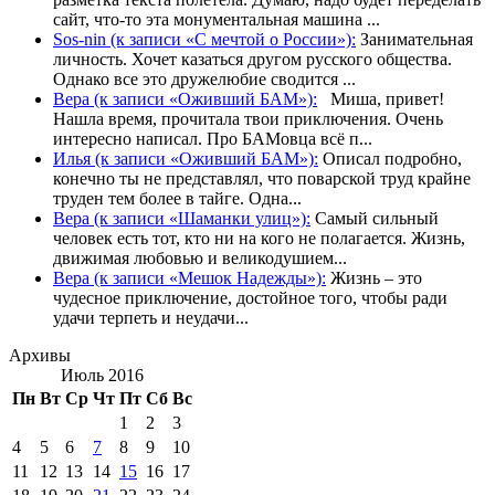
сайт, что-то эта монументальная машина ...
Sos-nin (к записи «С мечтой о России»):
Занимательная
личность. Хочет казаться другом русского общества.
Однако все это дружелюбие сводится ...
Вера (к записи «Оживший БАМ»):
Миша, привет!
Нашла время, прочитала твои приключения. Очень
интересно написал. Про БАМовца всё п...
Илья (к записи «Оживший БАМ»):
Описал подробно,
конечно ты не представлял, что поварской труд крайне
труден тем более в тайге. Одна...
Вера (к записи «Шаманки улиц»):
Самый сильный
человек есть тот, кто ни на кого не полагается. Жизнь,
движимая любовью и великодушием...
Вера (к записи «Мешок Надежды»):
Жизнь – это
чудесное приключение, достойное того, чтобы ради
удачи терпеть и неудачи...
Архивы
Июль 2016
Пн
Вт
Ср
Чт
Пт
Сб
Вс
1
2
3
4
5
6
7
8
9
10
11
12
13
14
15
16
17