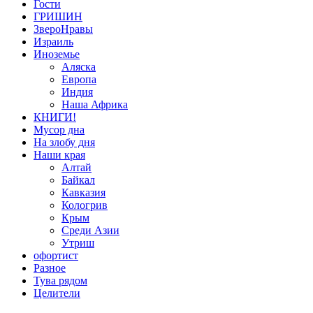
Гости
ГРИШИН
ЗвероНравы
Израиль
Иноземье
Аляска
Европа
Индия
Наша Африка
КНИГИ!
Мусор дна
На злобу дня
Наши края
Алтай
Байкал
Кавказия
Кологрив
Крым
Среди Азии
Утриш
офортист
Разное
Тува рядом
Целители