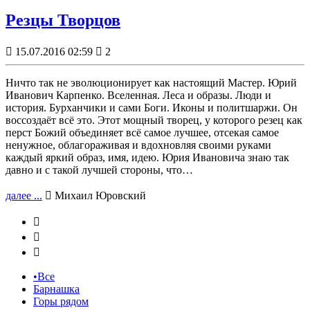
Резцы Творцов

15.07.2016 02:59

2
Ничто так не эволюционирует как настоящий Мастер. Юрий
Иванович Карпенко. Вселенная. Леса и образы. Люди и
история. Бурханчики и сами Боги. Иконы и политшаржи. Он
воссоздаёт всё это. Этот мощный творец, у которого резец как
перст Божий объединяет всё самое лучшее, отсекая самое
ненужное, облагораживая и вдохновляя своими руками
каждый яркий образ, имя, идею. Юрия Ивановича знаю так
давно и с такой лучшей стороны, что…
далее ...

Михаил Юровский



•Все
Барнашка
Горы рядом