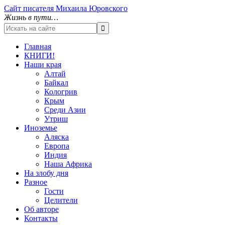
Сайт писателя Михаила Юровского
Жизнь в пути…
Главная
КНИГИ!
Наши края
Алтай
Байкал
Кологрив
Крым
Среди Азии
Утриш
Иноземье
Аляска
Европа
Индия
Наша Африка
На злобу дня
Разное
Гости
Целители
Об авторе
Контакты