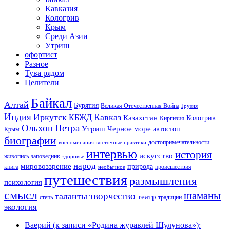
Кавказия
Кологрив
Крым
Среди Азии
Утриш
офортист
Разное
Тува рядом
Целители
Байкал
Алтай
Бурятия
Великая Отечественная Война
Грузия
Индия
Иркутск
Кавказ
КБЖД
Казахстан
Кологрив
Киргизия
Ольхон
Петра
Утриш
Черное море
автостоп
Крым
биографии
достопримечательности
воспоминания
восточные практики
интервью
история
искусство
живопись
заповедник
здоровье
народ
мировоззрение
природа
книга
происшествия
необычное
путешествия
размышления
психология
смысл
шаманы
творчество
таланты
театр
степь
традиции
экология
Ваерий (к записи «Родина журавлей Шулунова»):