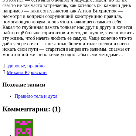
сам-то не так часто встречаешь, как хотелось бы каждый день
например — таких энтузиастов как Антон Вихристюк —
несмотря и вопреки соорудивший конструкцию правила,
помогающую людям вновь узнать ожившего самого себя.
Какая-то глубинная память толкает нас друг к другу и хочется
найти ещё больше горизонтов и методов, лучше, ярче прожить
эту жизнь, чтоб начать любить её самую. Чаще конечно что-то
даётся через тело — внезапные болезни тоже толчки из него
искать свои пути — стараться выправить зажимы, спазмы от
монотонной жизни какими угодно забытыми методами…

здоровье
,
прави́ло

Михаил Юровский
Похожие записи
Прави́ло тела и духа
Комментарии: (1)