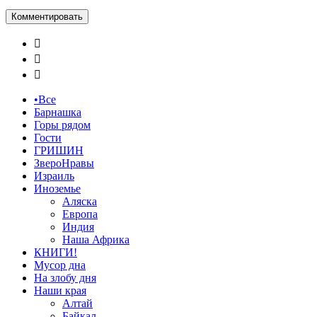



•Все
Барнашка
Горы рядом
Гости
ГРИШИН
ЗвероНравы
Израиль
Иноземье
Аляска
Европа
Индия
Наша Африка
КНИГИ!
Мусор дна
На злобу дня
Наши края
Алтай
Байкал