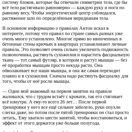
систему блоков, которые бы отвечали симметрии тела, где бы
всё тело растягивало равномерно — каждую руку и ноги по
равному весу. Чтобы энергетический центр соблюдался,
растяжение шло по определённым меридианам тела.
В основном информацию о прави́лах Антон искал в
интернете, потому что прави́л по стране самых разных уже
очень много установлено. Многие прямо во ввинченных в
бетонные стены крючьях в квартирах устанавливают личные
прави́ла. Это позволяет очень сильно увеличить подвижность
позвоночника, растянуть сухожилия и нарастить фасциальную
ткань — тот самый футляр, в котором и растут мышцы — без
её проработки мышцам просто некуда расти. Она
обволакивает все наши мышцы, и она же самая переходит
плавно и в сухожилия. Сначала надо растянуть фасциалку для
того, чтобы от неё росли мышцы.
— Один мой знакомый на первом занятии на прави́ле
жаловался, что с трудом встаёт с кровати, так его стягивает
всё изнутри. А ему-то всего 26 лет… После первой
тренировки у него все ещё сильнее заболело, руки опухли
слегка даже, но потом после пятой тренировки он стал просто
летать,. Ему хватило шести занятий, чтобы восстановиться, и
эффект от этого держится уже больше полугода.