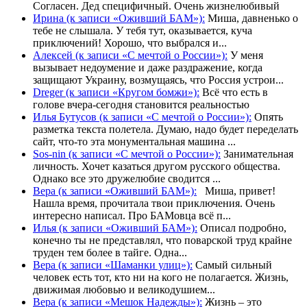
Согласен. Дед специфичный. Очень жизнелюбивый
Ирина (к записи «Оживший БАМ»):
Миша, давненько о
тебе не слышала. У тебя тут, оказывается, куча
приключений! Хорошо, что выбрался и...
Алексей (к записи «С мечтой о России»):
У меня
вызывает недоумение и даже раздражение, когда
защищают Украину, возмущаясь, что Россия устрои...
Dreger (к записи «Кругом бомжи»):
Всё что есть в
голове вчера-сегодня становится реальностью
Илья Бутусов (к записи «С мечтой о России»):
Опять
разметка текста полетела. Думаю, надо будет переделать
сайт, что-то эта монументальная машина ...
Sos-nin (к записи «С мечтой о России»):
Занимательная
личность. Хочет казаться другом русского общества.
Однако все это дружелюбие сводится ...
Вера (к записи «Оживший БАМ»):
Миша, привет!
Нашла время, прочитала твои приключения. Очень
интересно написал. Про БАМовца всё п...
Илья (к записи «Оживший БАМ»):
Описал подробно,
конечно ты не представлял, что поварской труд крайне
труден тем более в тайге. Одна...
Вера (к записи «Шаманки улиц»):
Самый сильный
человек есть тот, кто ни на кого не полагается. Жизнь,
движимая любовью и великодушием...
Вера (к записи «Мешок Надежды»):
Жизнь – это