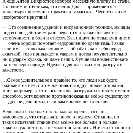
А ещё Антон Вихристюк изобрёл массажную плётку из стали.
По одним источникам, это веник Дао — применяется в
монастырях восточных практик для массажа. Чего только не
изобретают иркутяне!
— Это соединение ударной и вибрационной техники, мышцы
под его воздействием разогреваются и также появляется
устойчивости к боли и стрессу. Как пишут по отзывам в инете
— очень хорошо помогает оздоровлению организма. Также
если им — стальным веником — обрабатывать себя перед
схваткой, тело привыкает к ударам и потом нечувствительно
ни к ударам кулака, ни даже палки. Лучше им воздействовать
на тело через одежду. Идеален для массажа стоп, разгрузки
зажатости.
…Самое удивительное в прави́ле то, что люди как будто
оживают на нём, потом начинаются вдруг новые открытия —
мне, например, захотелось почаще разгружаться таким именно
способом, хотя конечно противопоказания всё же существуют
— другое дело походит ли вам вообще нечто новое.
Ведь люди в городах настолько зашорены, загнаны,
заморочены, что открывать новое и недосуг. Странно, но
таких искателей становится всё же всё больше и больше —
кажется уж ничто нас не может остановить. Ничего странного
в этом нет — есть много живых и ищущих людей, но ты их