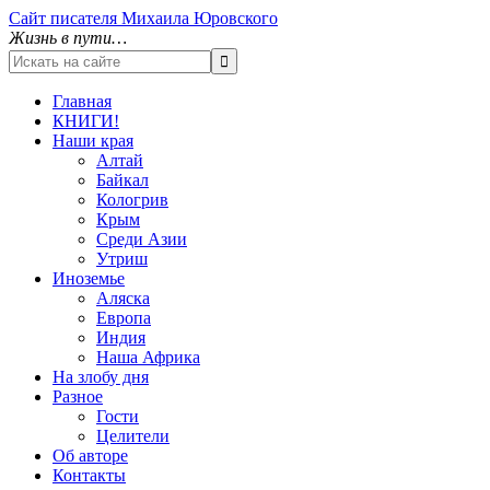
Сайт писателя Михаила Юровского
Жизнь в пути…
Главная
КНИГИ!
Наши края
Алтай
Байкал
Кологрив
Крым
Среди Азии
Утриш
Иноземье
Аляска
Европа
Индия
Наша Африка
На злобу дня
Разное
Гости
Целители
Об авторе
Контакты