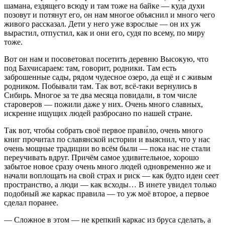
шамана, ездящего всюду и там тоже на байке — куда духи
позовут и потянут его, он нам многое объяснил и много чего
живого рассказал. Дети у него уже взрослые — он их уж
вырастил, отпустил, как и они его, судя по всему, по миру
тоже.
Вот он нам и посоветовал посетить деревню Высокую, что
под Бахчисараем: там, говорит, родники. Там есть
заброшенные сады, рядом чудесное озеро, да ещё и с живым
родником. Побывали там. Так вот, всё-таки вернулись в
Сибирь. Многое за те два месяца повидали, в том числе
староверов — пожили даже у них. Очень много славных,
искренне ищущих людей разбросано по нашей стране.
Так вот, чтобы собрать своё первое прави́ло, очень много
книг прочитал по славянской истории и выяснил, что у нас
очень мощные традиции во всём были — пока нас не стали
переучивать вдруг. Причём самое удивительное, хорошо
забытое новое сразу очень много людей одновременно же и
начали воплощать на свой страх и риск — как будто идеи сеет
пространство, а люди — как всходы… В инете увидел только
подобный же каркас правила — то уж моё второе, а первое
сделал поранее.
— Сложное в этом — не крепкий каркас из бруса сделать, а