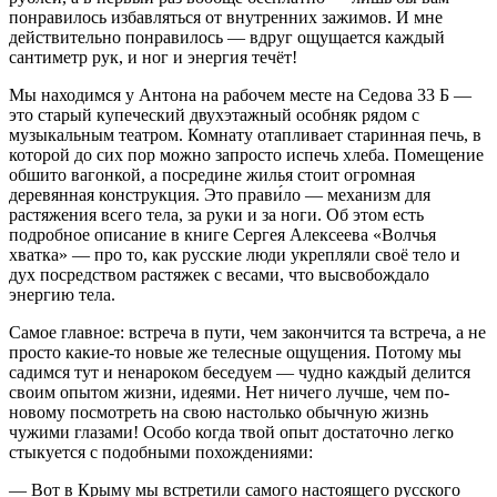
понравилось избавляться от внутренних зажимов. И мне
действительно понравилось — вдруг ощущается каждый
сантиметр рук, и ног и энергия течёт!
Мы находимся у Антона на рабочем месте на Седова 33 Б —
это старый купеческий двухэтажный особняк рядом с
музыкальным театром. Комнату отапливает старинная печь, в
которой до сих пор можно запросто испечь хлеба. Помещение
обшито вагонкой, а посредине жилья стоит огромная
деревянная конструкция. Это прави́ло — механизм для
растяжения всего тела, за руки и за ноги. Об этом есть
подробное описание в книге Сергея Алексеева «Волчья
хватка» — про то, как русские люди укрепляли своё тело и
дух посредством растяжек с весами, что высвобождало
энергию тела.
Самое главное: встреча в пути, чем закончится та встреча, а не
просто какие-то новые же телесные ощущения. Потому мы
садимся тут и ненароком беседуем — чудно каждый делится
своим опытом жизни, идеями. Нет ничего лучше, чем по-
новому посмотреть на свою настолько обычную жизнь
чужими глазами! Особо когда твой опыт достаточно легко
стыкуется с подобными похождениями:
— Вот в Крыму мы встретили самого настоящего русского