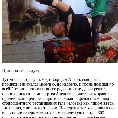
Правило тела и духа
Тут мне навстречу выходит бородач Антон, говорит, в
прошлом занимался мебелью, но надоело, и после поездки по
всей России в поисках своего родового гнезда, он решил,
проникшись книгами Сергея Алексеева смастерить прави́ло,
причем полноценное, с противовесами и креплениями для
стопроцентного растягивания тела человека как лицом вверх,
так и вниз, с полным отрывом. Но пережить такое уникальное
испытание теперь можно за символическую плату в 300
рублей, а в первый раз вообще бесплатно — лишь бы вам