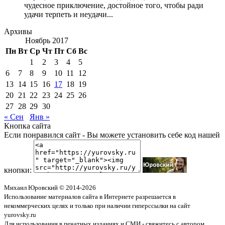
чудесное приключение, достойное того, чтобы ради
удачи терпеть и неудачи...
Архивы
Ноябрь 2017
Пн
Вт
Ср
Чт
Пт
Сб
Вс
1
2
3
4
5
6
7
8
9
10
11
12
13
14
15
16
17
18
19
20
21
22
23
24
25
26
27
28
29
30
« Сен
Янв »
Кнопка сайта
Если понравился сайт - Вы можете установить себе код нашей
кнопки:
Михаил Юровский © 2014-2026
Использование материалов сайта в Интернете разрешается в
некоммерческих целях и только при наличии гиперссылки на сайт
yurovsky.ru
Для использования в печатных изданиях и СМИ - свяжитесь с автором